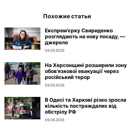
Похожие статьи
Експрем’єрку Свириденко
розглядають на нову посаду, —
джерело
09.08.2026
На Херсонщині розширили зону
обов’язкової евакуації через
російський терор
09.08.2026
В Одесі та Харкові різко зросла
кількість постраждалих від
обстрілу РФ
09.08.2026