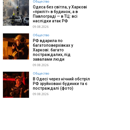
Общество
Одеса без світла, у Харкові
«приліт» в будинок, а в
Павлограді — в ТЦ: всі
наслідки атак РФ
09.08.2026
Общество
РФ вдарила по
багатоповерхівках у
Харкові: багато
постраждалих, під
завалами люди
09.08.2026
Общество
В Одесі через нічний обстріл
РФ зруйновані будинки та є
постраждалі (фото)
09.08.2026