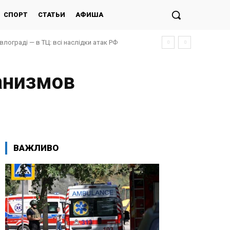
СПОРТ
СТАТЬИ
АФИША
ограді — в ТЦ: всі наслідки атак РФ
 постраждалих, під завалами люди
анизмов
ВАЖЛИВО