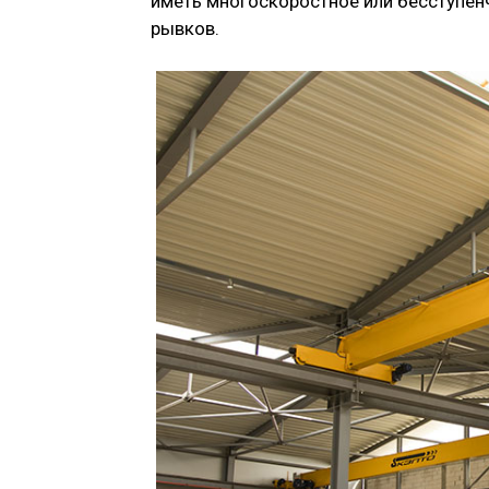
иметь многоскоростное или бесступенч
рывков.