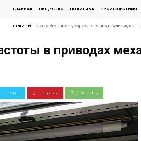
ГЛАВНАЯ
ОБЩЕСТВО
ПОЛИТИКА
ПРОИСШЕСТВИЯ
НОВИНИ:
Одеса без світла, у Харкові «приліт» в будинок, а в Павл
РФ вдарила по багатоповерхівках у Харкові: багато
астоты в приводах мех
Twitter
Pinterest
WhatsApp