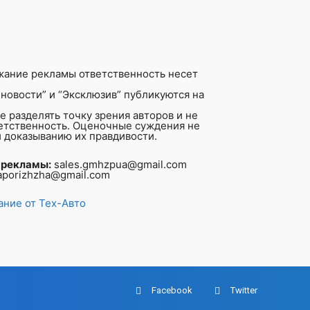
жание рекламы ответственность несет
новости” и “Эксклюзив” публикуются на
 разделять точку зрения авторов и не
ветственность. Оценочные суждения не
 доказыванию их правдивости.
 рекламы:
sales.gmhzpua@gmail.com
aporizhzha@gmail.com
ние от Тех-Авто
Facebook
Twitter