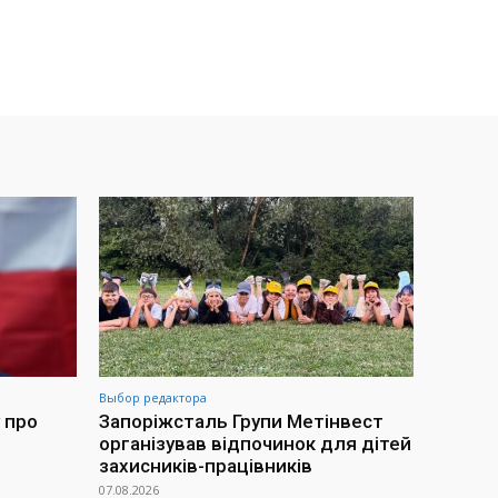
Выбор редактора
 про
Запоріжсталь Групи Метінвест
організував відпочинок для дітей
захисників-працівників
07.08.2026