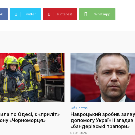
ok
Twitter
Pinterest
WhatsApp
Общество
ла по Одесі, є «приліт»
Навроцький зробив заяву
іону «Чорноморця»
допомогу Україні і згадав
«бандерівські прапори»
07.08.2026