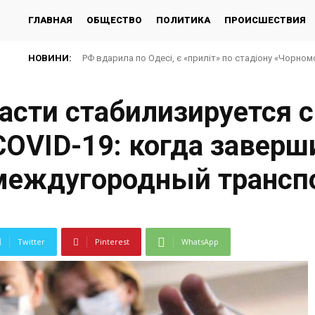
ГЛАВНАЯ
ОБЩЕСТВО
ПОЛИТИКА
ПРОИСШЕСТВИЯ
НОВИНИ:
РФ вдарила по Одесі, є «приліт» по стадіону «Чорно
асти стабилизируется с
OVID-19: когда заверш
 междугородный трансп
Twitter
Pinterest
WhatsApp