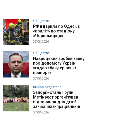
Общество
РФ вдарила по Одесі, є
«приліт» по стадіону
«Чорноморця»
07.08.2026
Общество
Навроцький зробив заяву
про допомогу Україні і
згадав «бандерівські
прапори»
07.08.2026
Выбор редактора
Запоріжсталь Групи
Метінвест організував
відпочинок для дітей
захисників-працівників
07.08.2026