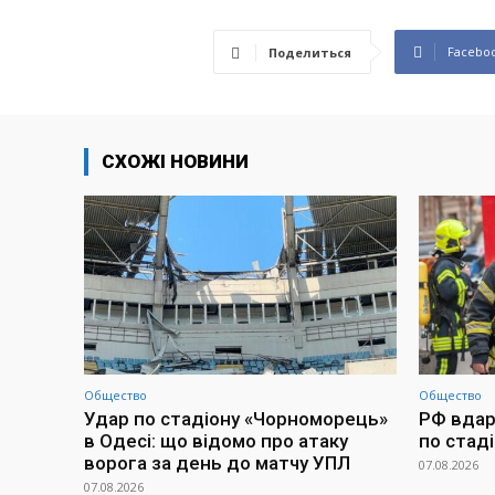
Facebo
Поделиться
СХОЖІ НОВИНИ
Общество
Общество
Удар по стадіону «Чорноморець»
РФ вдари
в Одесі: що відомо про атаку
по стад
ворога за день до матчу УПЛ
07.08.2026
07.08.2026