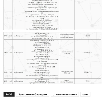
TAGS
Запорожьеоблэнерго
отключение света
свет