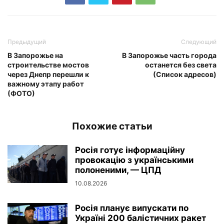
Предыдущий
Следующий
В Запорожье на
В Запорожье часть города
строительстве мостов
останется без света
через Днепр перешли к
(Список адресов)
важному этапу работ
(ФОТО)
Похожие статьи
Росія готує інформаційну
провокацію з українськими
полоненими, — ЦПД
10.08.2026
Росія планує випускати по
Україні 200 балістичних ракет