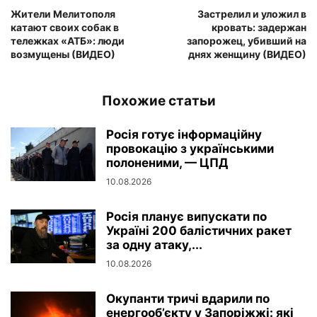
Жители Мелитополя
Застрелил и уложил в
катают своих собак в
кровать: задержан
тележках «АТБ»: люди
запорожец, убивший на
возмущены (ВИДЕО)
днях женщину (ВИДЕО)
Похожие статьи
Росія готує інформаційну
провокацію з українськими
полоненими, — ЦПД
10.08.2026
Росія планує випускати по
Україні 200 балістичних ракет
за одну атаку,...
10.08.2026
Окупанти тричі вдарили по
енергооб’єкту у Запоріжжі: які