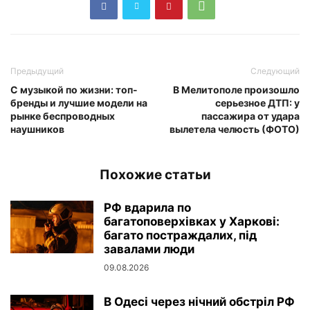
Предыдущий
Следующий
С музыкой по жизни: топ-
В Мелитополе произошло
бренды и лучшие модели на
серьезное ДТП: у
рынке беспроводных
пассажира от удара
наушников
вылетела челюсть (ФОТО)
Похожие статьи
РФ вдарила по
багатоповерхівках у Харкові:
багато постраждалих, під
завалами люди
09.08.2026
В Одесі через нічний обстріл РФ