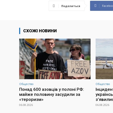
Facebo
Поделиться
СХОЖІ НОВИНИ
Общество
Общество
Понад 600 азовців у полоні РФ:
Інциден
майже половину засудили за
українсь
«тероризм»
з’явилис
06.08.2026
06.08.2026