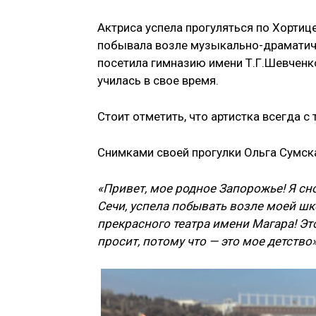
Актриса успела прогуляться по Хортиц
побывала возле м
узыкально-драматиче
посетила гимназию имени Т.Г.Шевченк
училась в свое время.
Стоит отметить, что артистка всегда 
Снимками своей прогулки Ольга Сумска
«Привет, мое родное Запорожье! Я с
Сечи, успела побывать возле моей ш
прекрасного театра имени Магара! Э
просит, потому что — это мое детство»