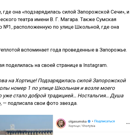
е, где она «подзарядилась силой Запорожской Сечи», и
ского театра имени В. Г. Магара. Также Сумская
о №1, расположенную по улице Школьной, где она
с теплотой вспоминает года проведенные в Запорожье.
я поделилась на своей странице в Instagram.
нова на Хортице! Подзарядилась силой Запорожской
колы номер 1 по улице Школьная и возле моего
то уже стало доброй традицией… Ностальгия… Душа
,
— подписала свои фото звезда.