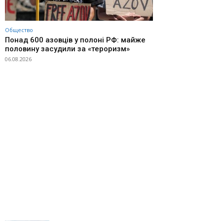
Общество
Понад 600 азовців у полоні РФ: майже
половину засудили за «тероризм»
06.08.2026