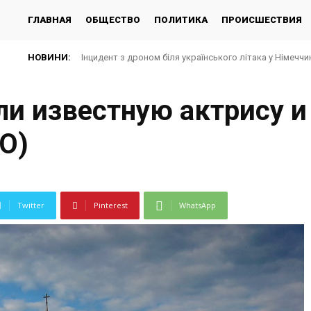
ГЛАВНАЯ
ОБЩЕСТВО
ПОЛИТИКА
ПРОИСШЕСТВИЯ
НОВИНИ:
Інцидент з дроном біля українського літака у Німеччин
У ТЦК на Закарпатті масштабні обшуки: що відомо
ли известную актрису и
О)
Twitter
Pinterest
WhatsApp