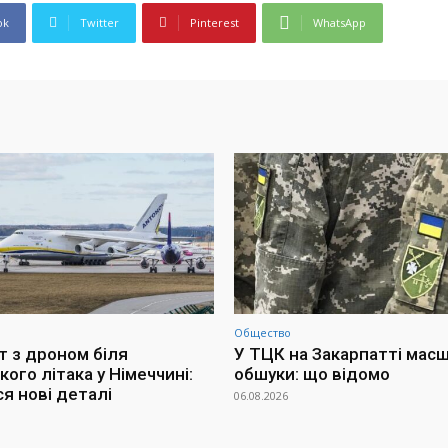
ok
Twitter
Pinterest
WhatsApp
Общество
т з дроном біля
У ТЦК на Закарпатті мас
кого літака у Німеччині:
обшуки: що відомо
я нові деталі
06.08.2026