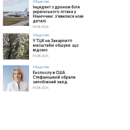
Общество
Інцидент з дроном біля
українського літака у
Німеччині: з’явилися нові
деталі
06.08.2026
Общество
У ТЦК на Закарпатті
масштабні обшуки: що
відомо
06.08.2026
Общество
Експослу в США
Стефанішиній обрали
запобіжний захід
06.08.2026