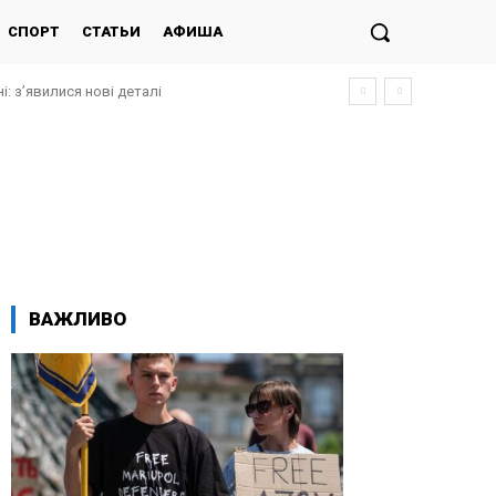
СПОРТ
СТАТЬИ
АФИША
і: з’явилися нові деталі
ВАЖЛИВО