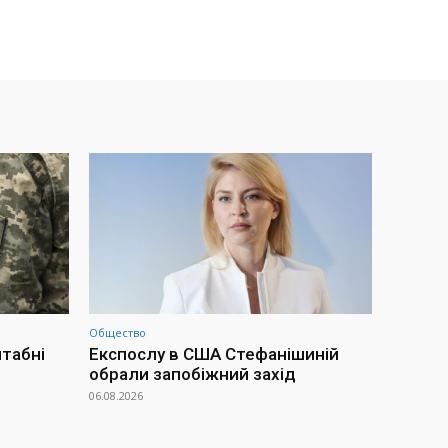
Общество
штабні
Експослу в США Стефанішиній
обрали запобіжний захід
06.08.2026