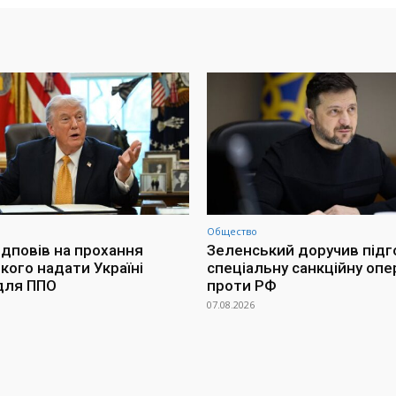
Общество
ідповів на прохання
Зеленський доручив підг
кого надати Україні
спеціальну санкційну опе
для ППО
проти РФ
07.08.2026