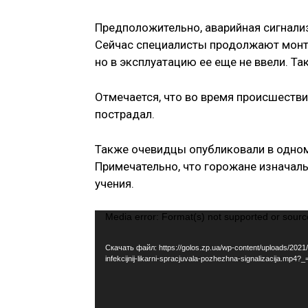
Предположительно, аварийная сигнализ
Сейчас специалисты продолжают монт
но в эксплуатацию ее еще не ввели. Т
Отмечается, что во время происшестви
пострадал.
Также очевидцы опубликовали в одном
Примечательно, что горожане изначал
учения.
В
Media error: Format(s) not supported or sourc
и
Скачать файл: https://golos.zp.ua/wp-content/uploads/2021/0
д
infekcijnij-likarni-spracjuvala-pozhezhna-signalizacija.mp4?_
е
о
п