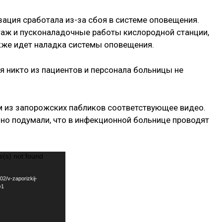
ация сработала из-за сбоя в системе оповещения.
аж и пусконаладочные работы кислородной станции,
акже идет наладка системы оповещения.
я никто из пациентов и персонала больницы не
 из запорожских пабликов соответствующее видео.
ьно подумали, что в инфекционной больнице проводят
e(s) not found
2/v-zaporizkij-
=1