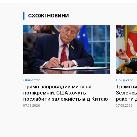
СХОЖІ НОВИНИ
Общество
Общество
Трамп запровадив мита на
Трамп в
полікремній: США хочуть
Зеленсь
послабити залежність від Китаю
ракети 
07.08.2026
07.08.2026