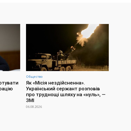
Общество
отувати
Як «Місія нездійсненна».
рацію
Український сержант розповів
про труднощі шляху на «нуль», —
ЗМІ
06.08.2026