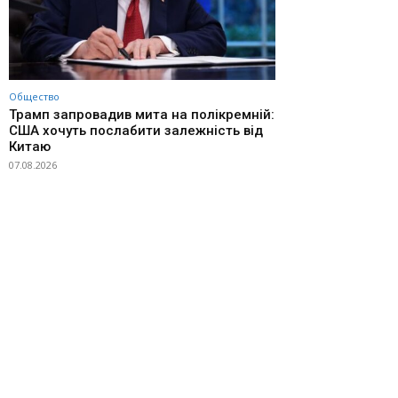
Общество
Трамп запровадив мита на полікремній:
США хочуть послабити залежність від
Китаю
07.08.2026