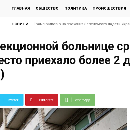
ГЛАВНАЯ
ОБЩЕСТВО
ПОЛИТИКА
ПРОИСШЕСТВИЯ
НОВИНИ:
Трамп відповів на прохання Зеленського надати Україні
Зеленський доручив підготувати спеціальну санкцій
екционной больнице ср
есто приехало более 2 
)
Twitter
Pinterest
WhatsApp