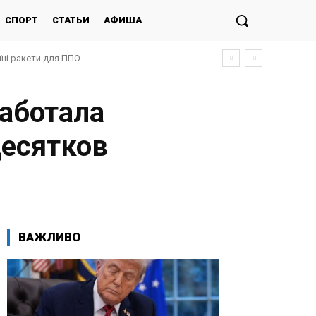
СПОРТ
СТАТЬИ
АФИША
 ракети для ППО
ну операцію проти РФ
аботала
десятков
ВАЖЛИВО