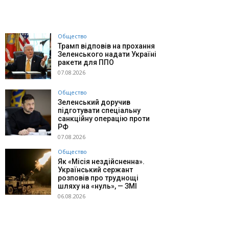
Общество
Трамп відповів на прохання
Зеленського надати Україні
ракети для ППО
07.08.2026
Общество
Зеленський доручив
підготувати спеціальну
санкційну операцію проти
РФ
07.08.2026
Общество
Як «Місія нездійсненна».
Український сержант
розповів про труднощі
шляху на «нуль», — ЗМІ
06.08.2026