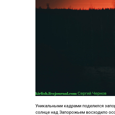
Уникальными кадрами поделился запор
солнце над Запорожьем восходило осо