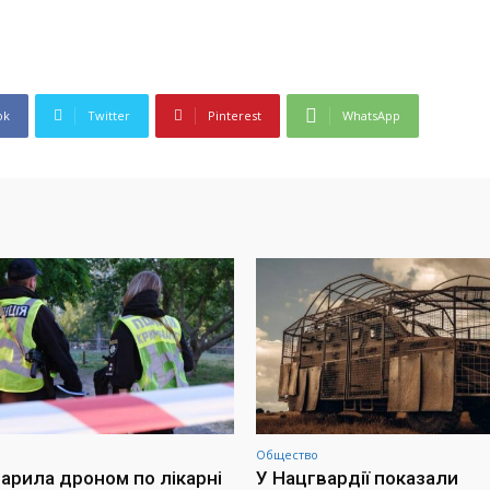
ok
Twitter
Pinterest
WhatsApp
Общество
дарила дроном по лікарні
У Нацгвардії показали