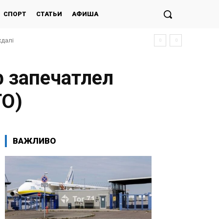
СПОРТ
СТАТЬИ
АФИША
лі
ідь на загрозу FPV-дронів
ф запечатлел
ТО)
ВАЖЛИВО