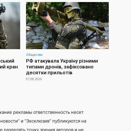
Общество
йський
РФ атакувала Україну різними
ий кран
типами дронів, зафіксовано
десятки прильотів
07.08.2026
жание рекламы ответственность несет
новости” и “Эксклюзив” публикуются на
 разделять точку зрения авторов и не