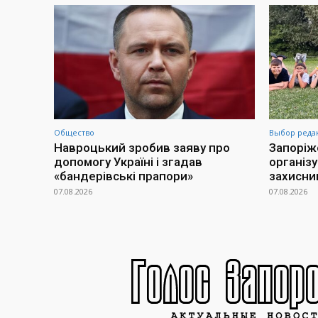
Общество
Выбор реда
Навроцький зробив заяву про
Запоріж
допомогу Україні і згадав
організ
«бандерівські прапори»
захисни
07.08.2026
07.08.2026