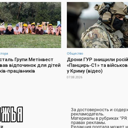
ктора
Общество
сталь Групи Метінвест
Дрони ГУР знищили росі
ував відпочинок для дітей
«Панцирь-С1» та військов
ків-працівників
у Криму (відео)
07.08.2026
За достоверность и содер
рекламодатель.
Материалы в рубриках “PR 
правах рекламы.
Редакция портала может не