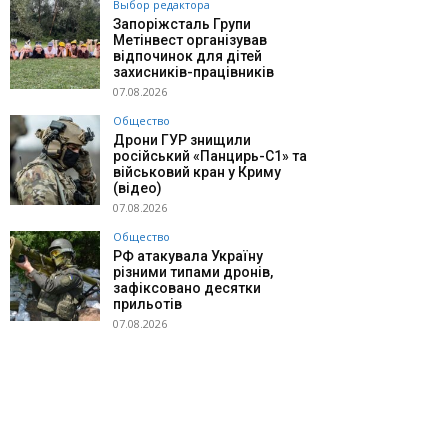
Выбор редактора
Запоріжсталь Групи
Метінвест організував
відпочинок для дітей
захисників-працівників
07.08.2026
Общество
Дрони ГУР знищили
російський «Панцирь-С1» та
військовий кран у Криму
(відео)
07.08.2026
Общество
РФ атакувала Україну
різними типами дронів,
зафіксовано десятки
прильотів
07.08.2026