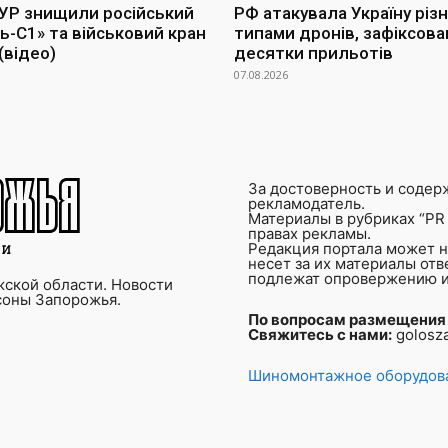
УР знищили російський
РФ атакувала Україну різ
ь-С1» та військовий кран
типами дронів, зафіксова
(відео)
десятки прильотів
07.08.2026
За достоверность и содер
рекламодатель.
Материалы в рубриках “PR 
правах рекламы.
Редакция портала может не
несет за их материалы от
подлежат опровержению и
ской области. Новости
соны Запорожья.
По вопросам размещения
Свяжитесь с нами:
golosz
Шиномонтажное оборудова