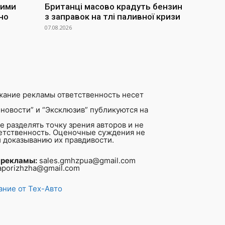
ними
Британці масово крадуть бензин
но
з заправок на тлі паливної кризи
07.08.2026
жание рекламы ответственность несет
новости” и “Эксклюзив” публикуются на
 разделять точку зрения авторов и не
ветственность. Оценочные суждения не
 доказыванию их правдивости.
 рекламы:
sales.gmhzpua@gmail.com
aporizhzha@gmail.com
ние от Тех-Авто