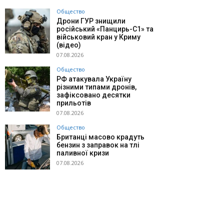
Общество
Дрони ГУР знищили
російський «Панцирь-С1» та
військовий кран у Криму
(відео)
07.08.2026
Общество
РФ атакувала Україну
різними типами дронів,
зафіксовано десятки
прильотів
07.08.2026
Общество
Британці масово крадуть
бензин з заправок на тлі
паливної кризи
07.08.2026