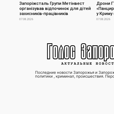
Запоріжсталь Групи Метінвест
Дрони Г
організував відпочинок для дітей
«Панцир
захисників-працівників
у Криму 
07.08.2026
07.08.2026
Последние новости Запорожья и Запорож
политики , криминал, происшествия. Пер