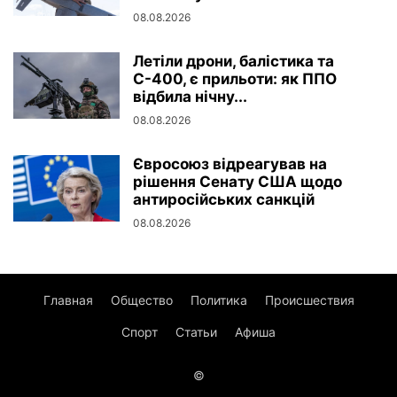
08.08.2026
Летіли дрони, балістика та
С-400, є прильоти: як ППО
відбила нічну...
08.08.2026
Євросоюз відреагував на
рішення Сенату США щодо
антиросійських санкцій
08.08.2026
Главная
Общество
Политика
Происшествия
Спорт
Статьи
Афиша
©