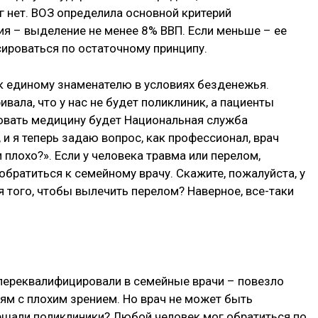
г нет. ВОЗ определила основной критерий
я – выделение не менее 8% ВВП. Если меньше – ее
ироваться по остаточному принципу.
 к единому знаменателю в условиях безденежья.
вала, что у нас не будет поликлиник, а пациенты
ровать медицину будет Национальная служба
и я теперь задаю вопрос, как профессионал, врач
 плохо?». Если у человека травма или перелом,
обратиться к семейному врачу. Скажите, пожалуйста, у
 того, чтобы вылечить перелом? Наверное, все-таки
 переквалифицировали в семейные врачи – повезло
ям с плохим зрением. Но врач не может быть
шали поликлиники? Любой человек мог обратиться по