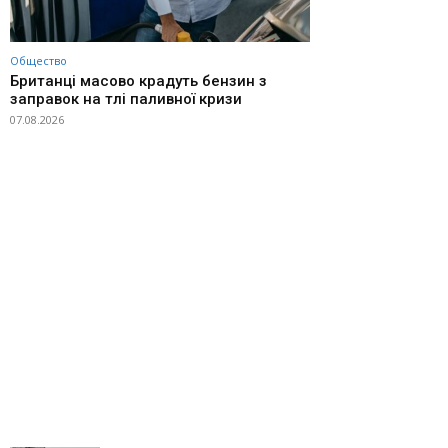
Общество
Британці масово крадуть бензин з
заправок на тлі паливної кризи
07.08.2026