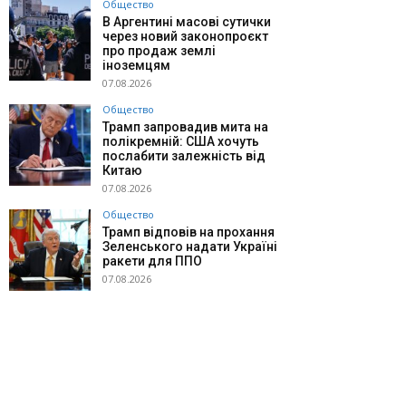
Общество
В Аргентині масові сутички
через новий законопроєкт
про продаж землі
іноземцям
07.08.2026
Общество
Трамп запровадив мита на
полікремній: США хочуть
послабити залежність від
Китаю
07.08.2026
Общество
Трамп відповів на прохання
Зеленського надати Україні
ракети для ППО
07.08.2026