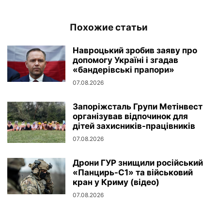
Похожие статьи
Навроцький зробив заяву про
допомогу Україні і згадав
«бандерівські прапори»
07.08.2026
Запоріжсталь Групи Метінвест
організував відпочинок для
дітей захисників-працівників
07.08.2026
Дрони ГУР знищили російський
«Панцирь-С1» та військовий
кран у Криму (відео)
07.08.2026