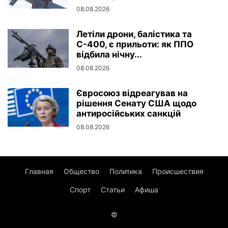
08.08.2026
Летіли дрони, балістика та
С-400, є прильоти: як ППО
відбила нічну...
08.08.2026
Євросоюз відреагував на
рішення Сенату США щодо
антиросійських санкцій
08.08.2026
Главная
Общество
Политика
Происшествия
Спорт
Статьи
Афиша
©