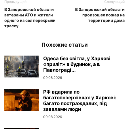
Предыдущий
Следующий
В Запорожской области
В Запорожской области
ветераны АТО и жители
произошел пожар на
одного из сел перекрыли
территории дома
трассу
Похожие статьи
Одеса без світла, у Харкові
«приліт» в будинок, а в
Павлограді...
09.08.2026
РФ вдарила по
багатоповерхівках у Харкові:
багато постраждалих, під
завалами люди
09.08.2026