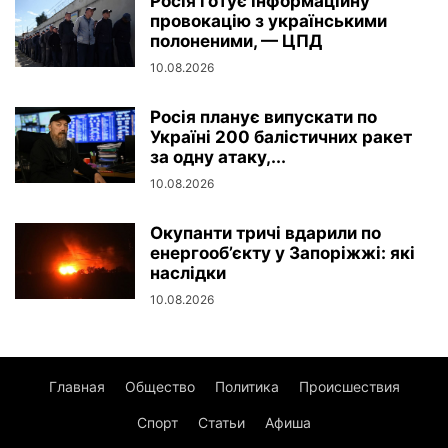
Росія готує інформаційну
провокацію з українськими
полоненими, — ЦПД
10.08.2026
Росія планує випускати по
Україні 200 балістичних ракет
за одну атаку,...
10.08.2026
Окупанти тричі вдарили по
енергооб’єкту у Запоріжжі: які
наслідки
10.08.2026
Главная
Общество
Политика
Происшествия
Спорт
Статьи
Афиша