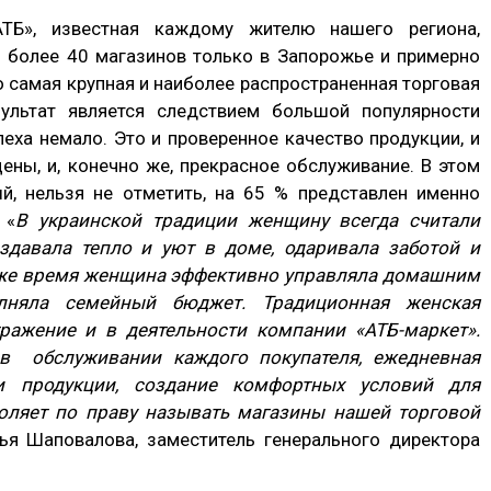
АТБ», известная каждому жителю нашего региона,
 более 40 магазинов только в Запорожье и примерно
о самая крупная и наиболее распространенная торговая
ультат является следствием большой популярности
еха немало. Это и проверенное качество продукции, и
ены, и, конечно же, прекрасное обслуживание. В этом
ый, нельзя не отметить, на 65 % представлен именно
 «
В украинской традиции женщин
у
всегда считал
и
здавала тепло и уют в доме, одаривала заботой и
же время
женщина
эффективно управляла домашним
лняла семейный бюджет. Традиционная женская
тражение и в деятельности компании «АТБ-маркет».
 в обслуживании каждого покупателя, ежедневная
и продукции, создание комфортных условий для
оляет по праву называть магазины нашей торговой
лья Шаповалова, заместитель генерального директора