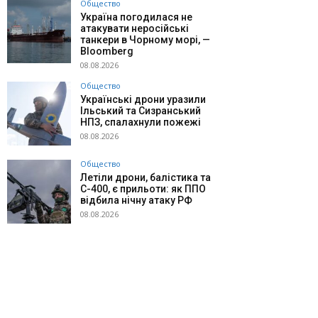
Общество
Україна погодилася не
атакувати неросійські
танкери в Чорному морі, —
Bloomberg
08.08.2026
Общество
Українські дрони уразили
Ільський та Сизранський
НПЗ, спалахнули пожежі
08.08.2026
Общество
Летіли дрони, балістика та
С-400, є прильоти: як ППО
відбила нічну атаку РФ
08.08.2026