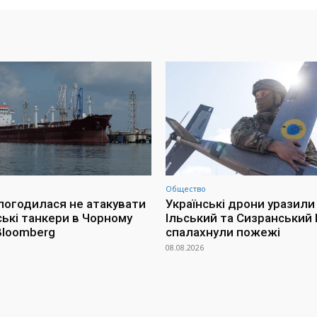
Общество
 погодилася не атакувати
Українські дрони уразили
ські танкери в Чорному
Ільський та Сизранський 
 Bloomberg
спалахнули пожежі
08.08.2026