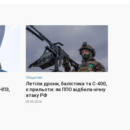
Общество
Летіли дрони, балістика та С-400,
НПЗ,
є прильоти: як ППО відбила нічну
атаку РФ
08.08.2026