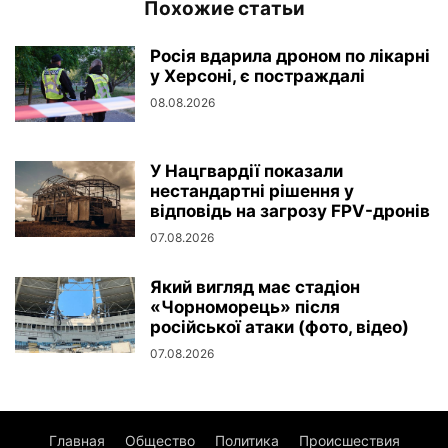
Похожие статьи
Росія вдарила дроном по лікарні
у Херсоні, є постраждалі
08.08.2026
У Нацгвардії показали
нестандартні рішення у
відповідь на загрозу FPV-дронів
07.08.2026
Який вигляд має стадіон
«Чорноморець» після
російської атаки (фото, відео)
07.08.2026
Главная
Общество
Политика
Происшествия