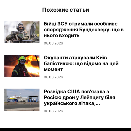
Похожие статьи
Бійці ЗСУ отримали особливе
спорядження Бундесверу: що в
нього входить
08.08.2026
Окупанти атакували Київ
балістикою: що відомо на цей
момент
08.08.2026
Розвідка США пов’язала з
Росією дрон у Лейпцигу біля
українського літака,...
08.08.2026