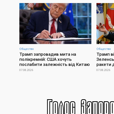
Общество
Общество
Трамп запровадив мита на
Трамп в
полікремній: США хочуть
Зеленсь
послабити залежність від Китаю
ракети 
07.08.2026
07.08.2026