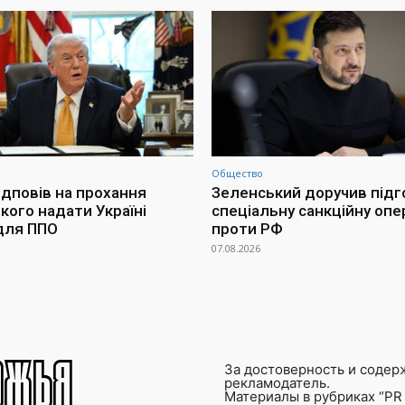
Общество
ідповів на прохання
Зеленський доручив підг
кого надати Україні
спеціальну санкційну опе
для ППО
проти РФ
07.08.2026
За достоверность и содер
рекламодатель.
Материалы в рубриках “PR 