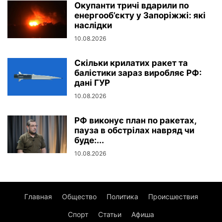
Окупанти тричі вдарили по
енергооб’єкту у Запоріжжі: які
наслідки
10.08.2026
Скільки крилатих ракет та
балістики зараз виробляє РФ:
дані ГУР
10.08.2026
РФ виконує план по ракетах,
пауза в обстрілах навряд чи
буде:...
10.08.2026
Главная
Общество
Политика
Происшествия
Спорт
Статьи
Афиша