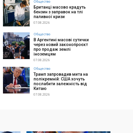
Общество
Британці масово крадуть
бензин з заправок на тлі
паливної кризи
07.08.2026
Общество
В Аргентині масові сутички
через новий законопроєкт
про продаж землі
іноземцям
07.08.2026
Общество
Трамп запровадив мита на
полікремній: США хочуть
послабити залежність від
Китаю
07.08.2026