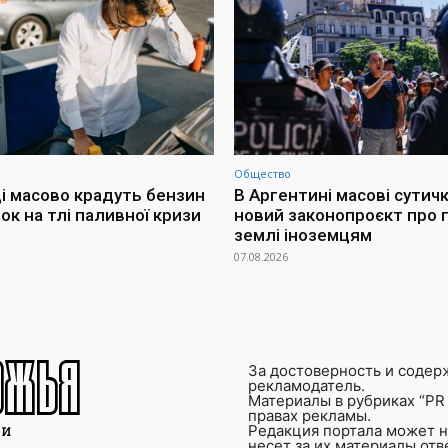
Общество
і масово крадуть бензин
В Аргентині масові сутич
ок на тлі паливної кризи
новий законопроєкт про
землі іноземцям
07.08.2026
За достоверность и содер
рекламодатель.
Материалы в рубриках “PR 
правах рекламы.
Редакция портала может не
несет за их материалы от