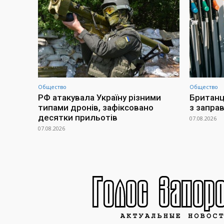
Общество
Общество
РФ атакувала Україну різними
Британц
типами дронів, зафіксовано
з заправ
десятки прильотів
07.08.2026
07.08.2026