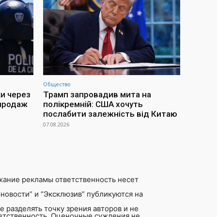
Общество
ки через
Трамп запровадив мита на
 продаж
полікремній: США хочуть
послабити залежність від Китаю
07.08.2026
жание рекламы ответственность несет
новости” и “Эксклюзив” публикуются на
 разделять точку зрения авторов и не
ветственность. Оценочные суждения не