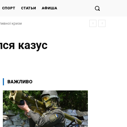
СПОРТ
СТАТЬИ
АФИША
ливної кризи
ся казус
ВАЖЛИВО