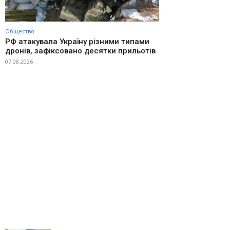
Общество
РФ атакувала Україну різними типами
дронів, зафіксовано десятки прильотів
07.08.2026