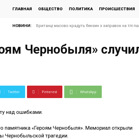
ГЛАВНАЯ
ОБЩЕСТВО
ПОЛИТИКА
ПРОИСШЕСТВИЯ
НОВИНИ:
Британці масово крадуть бензин з заправок на тлі па
оям Чернобыля» случил
Twitter
Pinterest
WhatsApp
ту над ошибками.
го памятника «Героям Чернобыля». Мемориал открыли
ины Чернобыльской трагедии.