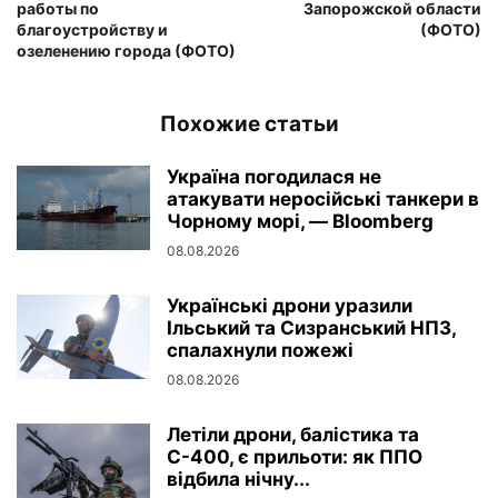
работы по
Запорожской области
благоустройству и
(ФОТО)
озеленению города (ФОТО)
Похожие статьи
Україна погодилася не
атакувати неросійські танкери в
Чорному морі, — Bloomberg
08.08.2026
Українські дрони уразили
Ільський та Сизранський НПЗ,
спалахнули пожежі
08.08.2026
Летіли дрони, балістика та
С-400, є прильоти: як ППО
відбила нічну...