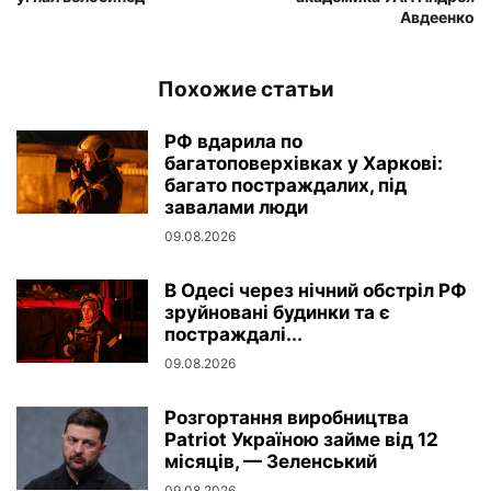
Авдеенко
Похожие статьи
РФ вдарила по
багатоповерхівках у Харкові:
багато постраждалих, під
завалами люди
09.08.2026
В Одесі через нічний обстріл РФ
зруйновані будинки та є
постраждалі...
09.08.2026
Розгортання виробництва
Patriot Україною займе від 12
місяців, — Зеленський
09.08.2026