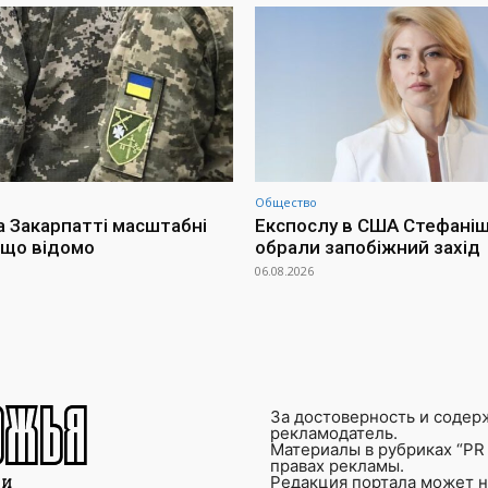
Общество
а Закарпатті масштабні
Експослу в США Стефаніш
 що відомо
обрали запобіжний захід
06.08.2026
За достоверность и содер
рекламодатель.
Материалы в рубриках “PR 
правах рекламы.
Редакция портала может не