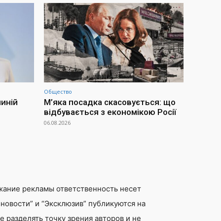
Общество
иній
М’яка посадка скасовується: що
відбувається з економікою Росії
06.08.2026
жание рекламы ответственность несет
новости” и “Эксклюзив” публикуются на
 разделять точку зрения авторов и не