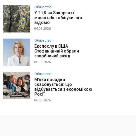
Общество
У ТЦК на Закарпатті
масштабні обшуки: що
відомо
06.08.2026
Общество
Експослу в США
Стефанішиній обрали
запобіжний захід
06.08.2026
Общество
М’яка посадка
скасовується: що
відбувається з економікою
Росії
06.08.2026