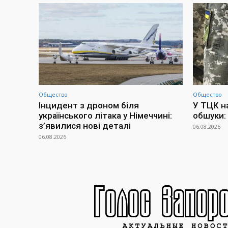
Общество
Общество
Інцидент з дроном біля
У ТЦК н
українського літака у Німеччині:
обшуки:
з’явилися нові деталі
06.08.2026
06.08.2026