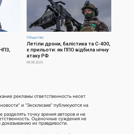
Общество
Летіли дрони, балістика та С-400,
НПЗ,
є прильоти: як ППО відбила нічну
атаку РФ
08.08.2026
жание рекламы ответственность несет
новости” и “Эксклюзив” публикуются на
 разделять точку зрения авторов и не
ветственность. Оценочные суждения не
 доказыванию их правдивости.