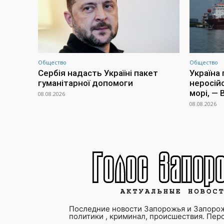
Общество
Общество
Сербія надасть Україні пакет
Україна
гуманітарної допомоги
неросій
морі, —
08.08.2026
08.08.2026
Последние новости Запорожья и Запорож
политики , криминал, происшествия. Пер