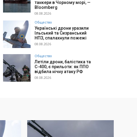
танкери в Чорному морі, —
Bloomberg
08.08.2026
Общество
Українські дрони уразили
Ільський та Сизранський
НПЗ, спалахнули пожежі
08.08.2026
Общество
Летіли дрони, балістика та
С-400, є прильоти: як ППО
відбила нічну атаку РФ
08.08.2026