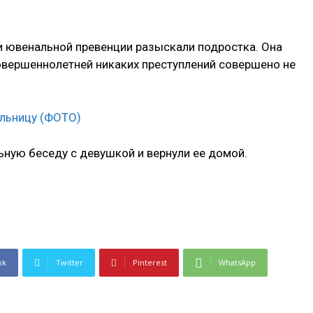
и ювенальной превенции разыскали подростка. Она
совершеннолетней никаких преступлений совершено не
ьную беседу с девушкой и вернули ее домой.
ok
Twitter
Pinterest
WhatsApp