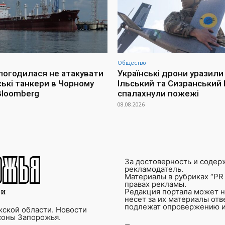
Общество
 погодилася не атакувати
Українські дрони уразили
ські танкери в Чорному
Ільський та Сизранський 
 Bloomberg
спалахнули пожежі
08.08.2026
За достоверность и содер
рекламодатель.
Материалы в рубриках “PR 
правах рекламы.
Редакция портала может не
несет за их материалы от
подлежат опровержению и
ской области. Новости
соны Запорожья.