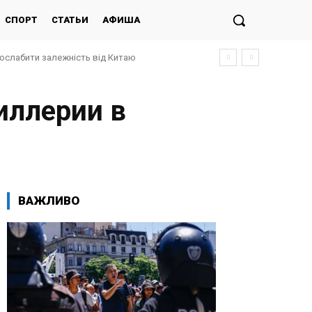
СПОРТ
СТАТЬИ
АФИША
послабити залежність від Китаю
иллерии в
ВАЖЛИВО