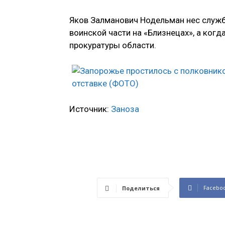
Яков Залманович Нодельман нес служб
воинской части на «Близнецах», а ког
прокуратуры области.
Источник:
Заноза
Facebo
Поделиться