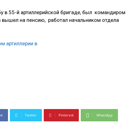
у в 55-й артиллерийской бригаде, был командиром
да вышел на пенсию, работал начальником отдела
ok
Twitter
Pinterest
WhatsApp