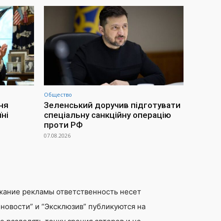
Общество
ня
Зеленський доручив підготувати
ні
спеціальну санкційну операцію
проти РФ
07.08.2026
жание рекламы ответственность несет
новости” и “Эксклюзив” публикуются на