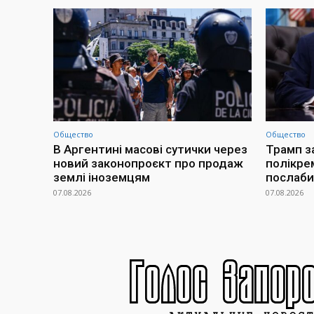
Общество
Общество
В Аргентині масові сутички через
Трамп з
новий законопроєкт про продаж
полікре
землі іноземцям
послаби
07.08.2026
07.08.2026