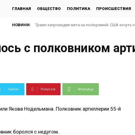
ГЛАВНАЯ
ОБЩЕСТВО
ПОЛИТИКА
ПРОИСШЕСТВИЯ
НОВИНИ:
Трамп запровадив мита на полікремній: США хочуть 
ось с полковником арт
Twitter
Pinterest
WhatsApp
нили Якова Нодельмана. Полковник артиллерии 55-й
овник боролся с недугом.