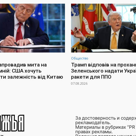
Общество
апровадив мита на
Трамп відповів на прохан
мній: США хочуть
Зеленського надати Украї
ти залежність від Китаю
ракети для ППО
07.08.2026
За достоверность и содер
рекламодатель.
Материалы в рубриках “PR 
правах рекламы.