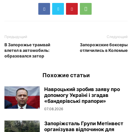
Предыдущий
Следующий
В Запорожье трамвай
Запорожские боксеры
влетел в автомобиль:
отличились в Коломые
образовался затор
Похожие статьи
Навроцький зробив заяву про
допомогу Україні і згадав
«бандерівські прапори»
07.08.2026
Запоріжсталь Групи Метінвест
організував відпочинок для