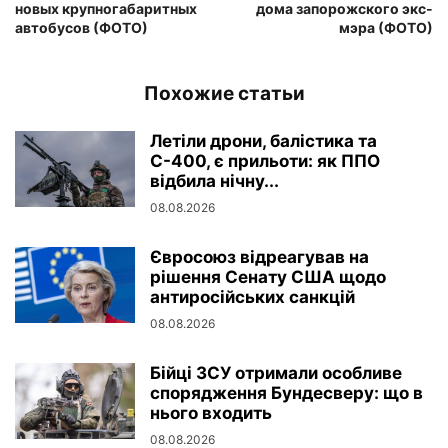
новых крупногабаритных
дома запорожского экс-
автобусов (ФОТО)
мэра (ФОТО)
Похожие статьи
Летіли дрони, балістика та
С-400, є прильоти: як ППО
відбила нічну...
08.08.2026
Євросоюз відреагував на
рішення Сенату США щодо
антиросійських санкцій
08.08.2026
Бійці ЗСУ отримали особливе
спорядження Бундесверу: що в
нього входить
08.08.2026