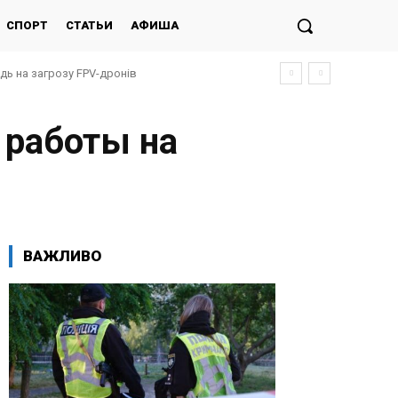
СПОРТ
СТАТЬИ
АФИША
ь на загрозу FPV-дронів
ської атаки (фото, відео)
 работы на
ВАЖЛИВО