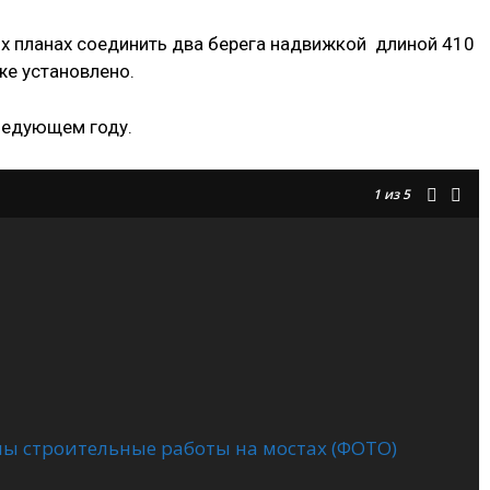
их планах соединить два берега надвижкой длиной 410
уже установлено.
следующем году.
1
из 5