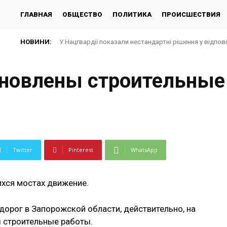
ГЛАВНАЯ
ОБЩЕСТВО
ПОЛИТИКА
ПРОИСШЕСТВИЯ
НОВИНИ:
У Нацгвардії показали нестандартні рішення у відповід
Який вигляд має стадіон «Чорноморець» після росій
новлены строительные
Twitter
Pinterest
WhatsApp
ихся мостах движение.
орог в Запорожской области, действительно, на
 строительные работы.