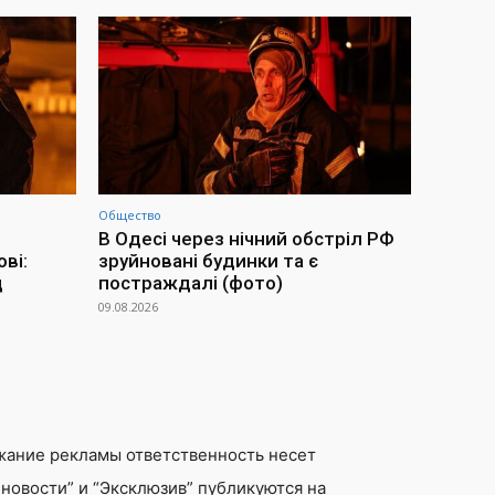
Общество
В Одесі через нічний обстріл РФ
ві:
зруйновані будинки та є
д
постраждалі (фото)
09.08.2026
жание рекламы ответственность несет
новости” и “Эксклюзив” публикуются на