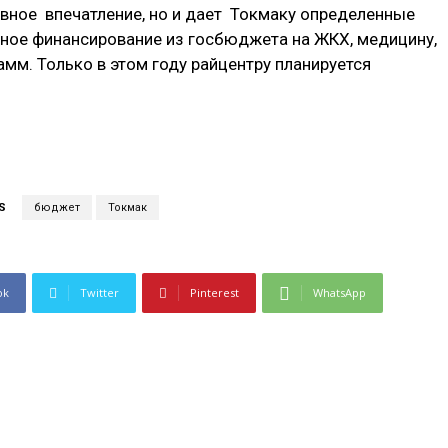
ивное впечатление, но и дает Токмаку определенные
ьное финансирование из госбюджета на ЖКХ, медицину,
амм. Только в этом году райцентру планируется
S
бюджет
Токмак
ok
Twitter
Pinterest
WhatsApp