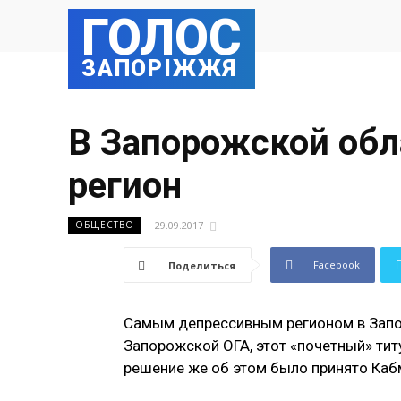
ГОЛОС
ЗАПОРІЖЖЯ
В Запорожской обл
регион
29.09.2017
ОБЩЕСТВО
Facebook
Поделиться
Самым депрессивным регионом в Запо
Запорожской ОГА, этот «почетный» титу
решение же об этом было принято Каб