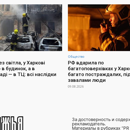
Общество
з світла, у Харкові
РФ вдарила по
 в будинок, а в
багатоповерхівках у Харко
ді — в ТЦ: всі наслідки
багато постраждалих, пі
завалами люди
09.08.2026
За достоверность и содер
рекламодатель.
Материалы в рубриках “PR 