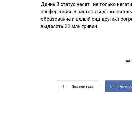
Данный статус несет не только негат
преференции. В частности дополнител
образование и целый ряд других прогр
выделить 22 млн гривен.
TAG
Facebo
Поделиться