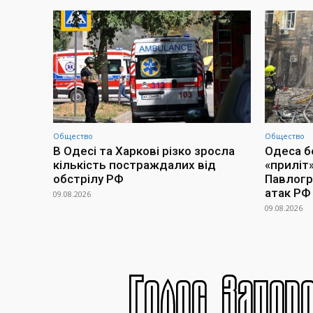
Общество
Общество
В Одесі та Харкові різко зросла
Одеса бе
кількість постраждалих від
«приліт»
обстрілу РФ
Павлогра
атак РФ
09.08.2026
09.08.2026