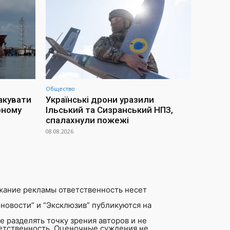
Общество
акувати
Українські дрони уразили
рному
Ільський та Сизранський НПЗ,
спалахнули пожежі
08.08.2026
жание рекламы ответственность несет
новости” и “Эксклюзив” публикуются на
 разделять точку зрения авторов и не
ветственность. Оценочные суждения не