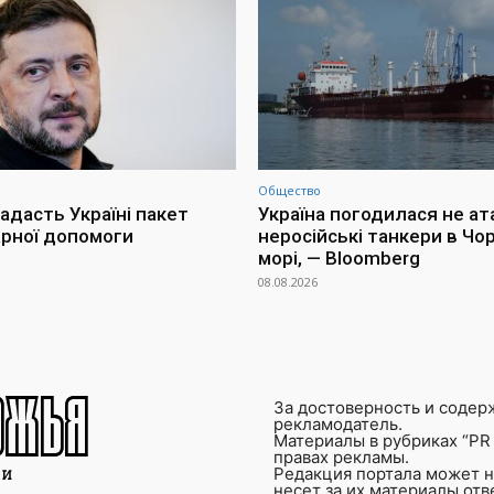
Общество
адасть Україні пакет
Україна погодилася не ат
арної допомоги
неросійські танкери в Чо
морі, — Bloomberg
08.08.2026
За достоверность и содер
рекламодатель.
Материалы в рубриках “PR 
правах рекламы.
Редакция портала может не
несет за их материалы от