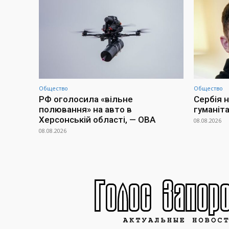
Общество
Общество
РФ оголосила «вільне
Сербія н
полювання» на авто в
гуманіт
Херсонській області, — ОВА
08.08.2026
08.08.2026