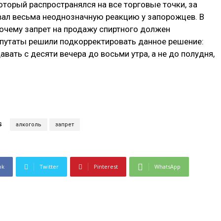
оторый распространялся на все торговые точки, за
вал весьма неоднозначную реакцию у запорожцев. В
почему запрет на продажу спиртного должен
депутаты решили подкорректировать данное решение:
вать с десяти вечера до восьми утра, а не до полудня,
S
алкоголь
запрет
ok
Twitter
Pinterest
WhatsApp