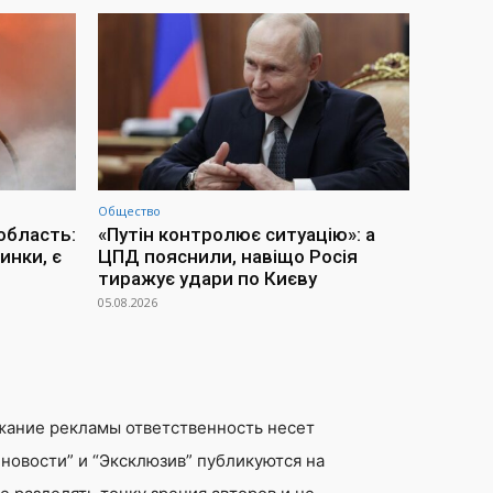
Общество
область:
«Путін контролює ситуацію»: а
инки, є
ЦПД пояснили, навіщо Росія
тиражує удари по Києву
05.08.2026
жание рекламы ответственность несет
новости” и “Эксклюзив” публикуются на