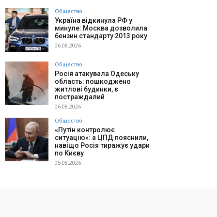
Общество
Україна відкинула РФ у
минуле: Москва дозволила
бензин стандарту 2013 року
06.08.2026
Общество
Росія атакувала Одеську
область: пошкоджено
житлові будинки, є
постраждалий
06.08.2026
Общество
«Путін контролює
ситуацію»: а ЦПД пояснили,
навіщо Росія тиражує удари
по Києву
05.08.2026