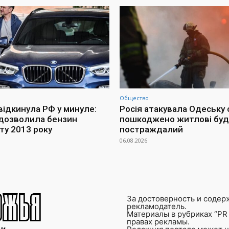
Общество
відкинула РФ у минуле:
Росія атакувала Одеську 
дозволила бензин
пошкоджено житлові буд
ту 2013 року
постраждалий
06.08.2026
За достоверность и содер
рекламодатель.
Материалы в рубриках “PR 
правах рекламы.