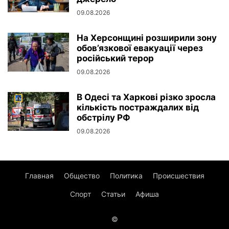
09.08.2026
На Херсонщині розширили зону
обов’язкової евакуації через
російський терор
09.08.2026
В Одесі та Харкові різко зросла
кількість постраждалих від
обстрілу РФ
09.08.2026
Главная
Общество
Политика
Происшествия
Спорт
Статьи
Афиша
©