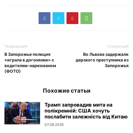
Предыдущий
Следующий
В Запорожье полиция
Во Львове задержали
«играла в догонялки» с
дерзкого преступника из
водителем-наркоманом
Запорожья
(ФОТО)
Похожие статьи
Трамп запровадив мита на
полікремній: США хочуть
послабити залежність від Китаю
07.08.2026