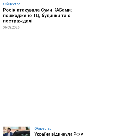
Общество
Росія атакувала Суми КАБами:
пошкоджено ТЦ, будинки та є
постраждалі
06.08.2026
Общество
Україна відкинула РФ у