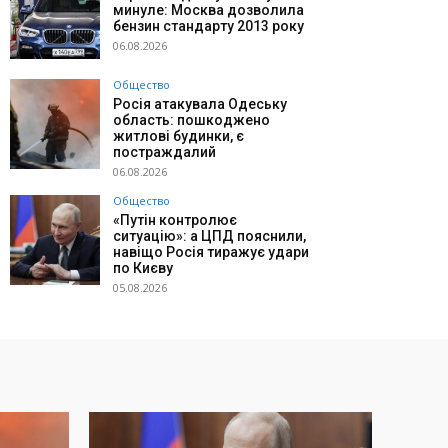
минуле: Москва дозволила
бензин стандарту 2013 року
06.08.2026
Общество
Росія атакувала Одеську
область: пошкоджено
житлові будинки, є
постраждалий
06.08.2026
Общество
«Путін контролює
ситуацію»: а ЦПД пояснили,
навіщо Росія тиражує удари
по Києву
05.08.2026