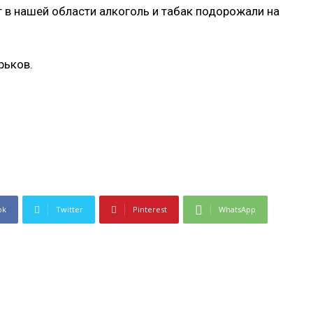
т в нашей области алкоголь и табак подорожали на
рьков.
ok
Twitter
Pinterest
WhatsApp