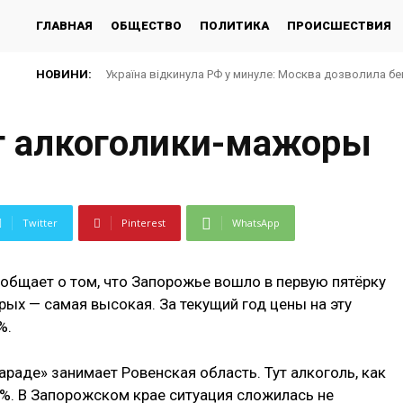
ГЛАВНАЯ
ОБЩЕСТВО
ПОЛИТИКА
ПРОИСШЕСТВИЯ
НОВИНИ:
Україна відкинула РФ у минуле: Москва дозволила бе
т алкоголики-мажоры
Twitter
Pinterest
WhatsApp
общает о том, что Запорожье вошло в первую пятёрку
рых — самая высокая. За текущий год цены на эту
%.
араде» занимает Ровенская область. Тут алкоголь, как
8%. В Запорожском крае ситуация сложилась не