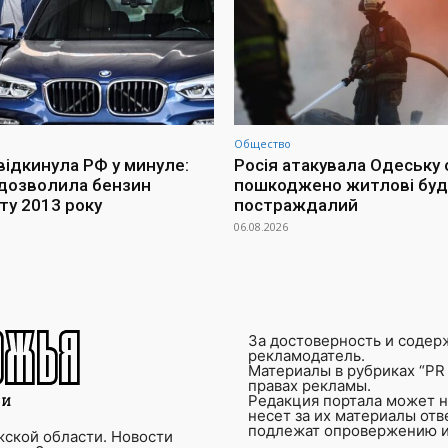
Общество
відкинула РФ у минуле:
Росія атакувала Одеську 
дозволила бензин
пошкоджено житлові буд
ту 2013 року
постраждалий
06.08.2026
За достоверность и содер
рекламодатель.
Материалы в рубриках “PR 
правах рекламы.
Редакция портала может не
несет за их материалы от
подлежат опровержению и
ской области. Новости