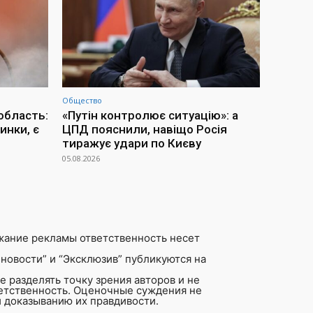
Общество
область:
«Путін контролює ситуацію»: а
инки, є
ЦПД пояснили, навіщо Росія
тиражує удари по Києву
05.08.2026
жание рекламы ответственность несет
новости” и “Эксклюзив” публикуются на
 разделять точку зрения авторов и не
ветственность. Оценочные суждения не
 доказыванию их правдивости.