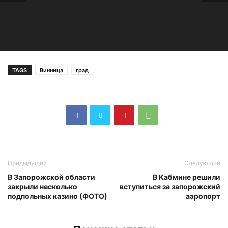
TAGS
Винница
град
Предыдущий
Следующий
В Запорожской области
В Кабмине решили
закрыли несколько
вступиться за запорожский
подпольных казино (ФОТО)
аэропорт