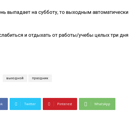
ень выпадает на субботу, то выходным автоматически
лабиться и отдыхать от работы/учебы целых три дня
выходной
праздник
ok
Twitter
Pinterest
WhatsApp