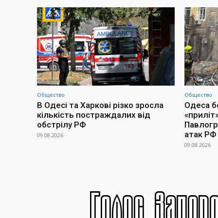
Общество
Общество
В Одесі та Харкові різко зросла
Одеса бе
кількість постраждалих від
«приліт»
обстрілу РФ
Павлогра
атак РФ
09.08.2026
09.08.2026