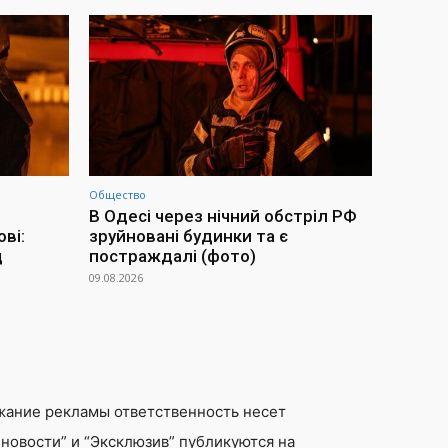
Общество
В Одесі через нічний обстріл РФ
ві:
зруйновані будинки та є
д
постраждалі (фото)
09.08.2026
жание рекламы ответственность несет
новости” и “Эксклюзив” публикуются на