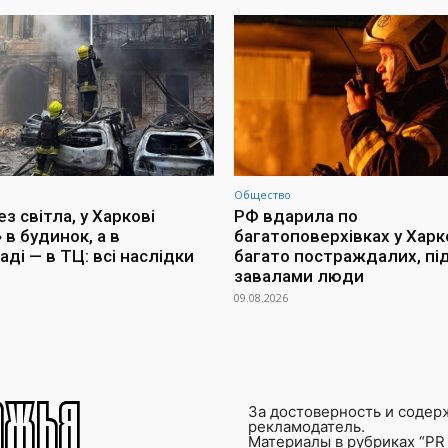
Общество
з світла, у Харкові
РФ вдарила по
 в будинок, а в
багатоповерхівках у Харко
ді — в ТЦ: всі наслідки
багато постраждалих, пі
завалами люди
09.08.2026
За достоверность и содер
рекламодатель.
Материалы в рубриках “PR 