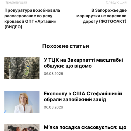
Предыдущий
Следующий
Прокуратура возобновила
В Запорожье две
расследование по делу
маршрутки не поделили
кровавой ОПГ «Арташи»
дорогу (ФОТОФАКТ)
(ВИДЕО)
Похожие статьи
У ТЦК на Закарпатті масштабні
обшуки: що відомо
06.08.2026
Експослу в США Стефанішиній
обрали запобіжний захід
06.08.2026
М’яка посадка скасовується: що