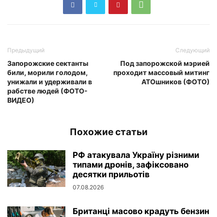
Предыдущий
Следующий
Запорожские сектанты
Под запорожской мэрией
били, морили голодом,
проходит массовый митинг
унижали и удерживали в
АТОшников (ФОТО)
рабстве людей (ФОТО-
ВИДЕО)
Похожие статьи
РФ атакувала Україну різними
типами дронів, зафіксовано
десятки прильотів
07.08.2026
Британці масово крадуть бензин