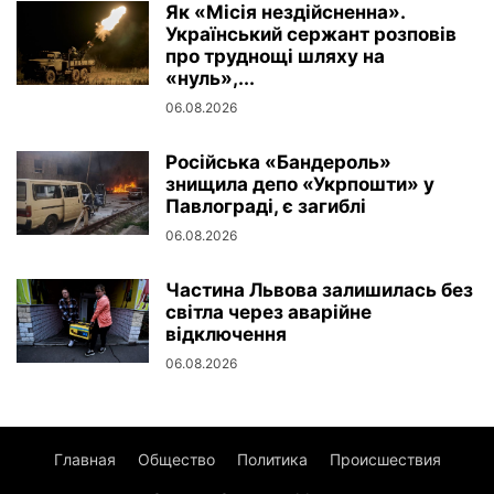
Як «Місія нездійсненна».
Український сержант розповів
про труднощі шляху на
«нуль»,...
06.08.2026
Російська «Бандероль»
знищила депо «Укрпошти» у
Павлограді, є загиблі
06.08.2026
Частина Львова залишилась без
світла через аварійне
відключення
06.08.2026
Главная
Общество
Политика
Происшествия