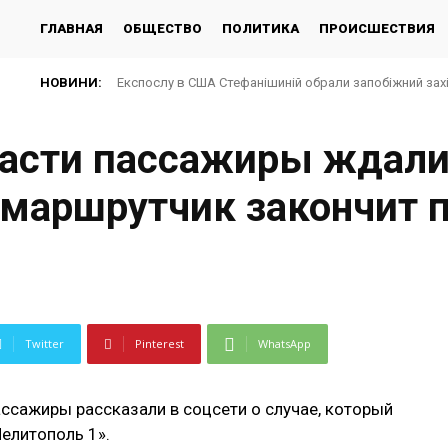
ГЛАВНАЯ
ОБЩЕСТВО
ПОЛИТИКА
ПРОИСШЕСТВИЯ
НОВИНИ:
Експослу в США Стефанішиній обрали запобіжний зах
асти пассажиры ждали
маршрутчик закончит 
Twitter
Pinterest
WhatsApp
ссажиры рассказали в соцсети о случае, который
елитополь 1».