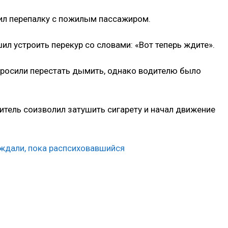
ил перепалку с пожилым пассажиром.
ил устроить перекур со словами: «Вот теперь ждите».
просили перестать дымить, однако водителю было
дитель соизволил затушить сигарету и начал движение