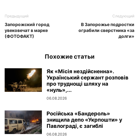
Предыдущий
Следующий
Запорожский город
В Запорожье подростки
увековечат в марке
ограбили сверстника «за
(ФОТОФАКТ)
долги»
Похожие статьи
Як «Місія нездійсненна».
Український сержант розповів
про труднощі шляху на
«нуль»,...
06.08.2026
Російська «Бандероль»
знищила депо «Укрпошти» у
Павлограді, є загиблі
06.08.2026