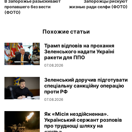
В Запорожье разыскивают
Запорожцы рискуют
пропавшего без вести
жизнью ради селфи (ФОТО)
(ФОТО)
Похожие статьи
Трамп відповів на прохання
Зеленського надати Україні
ракети для ППО
07.08.2026
Зеленський доручив підготувати
спеціальну санкційну операцію
проти РФ
07.08.2026
Як «Місія нездійсненна».
Український сержант розповів
про труднощі шляху на
«нуль»,...