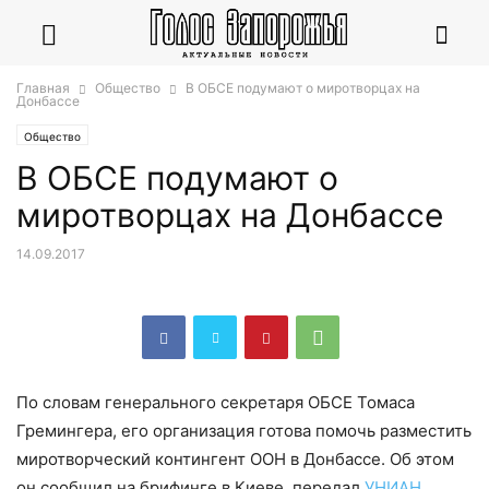
Главная
Общество
В ОБСЕ подумают о миротворцах на
Донбассе
Общество
В ОБСЕ подумают о
миротворцах на Донбассе
14.09.2017
По словам генерального секретаря ОБСЕ Томаса
Гремингера, его организация готова помочь разместить
миротворческий контингент ООН в Донбассе. Об этом
он сообщил на брифинге в Киеве, передал
УНИАН
.