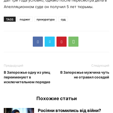
дал три года условно, однако после пересмотра дела в
Апелляционном суде он получил 5 лет тюрьмы.
TAGS
поджег
прокуратура
суд
Предыдущий
Следующий
В Запорожье одну из улиц
В Запорожье мужчина чуть
переименуют в
не отравил соседей
исключительном порядке
Похожие статьи
Росіяни втомились від війни?