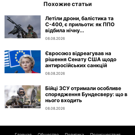
Похожие статьи
Летіли дрони, балістика та
С-400, є прильоти: як ППО
відбила нічну...
08.08.2026
Євросоюз відреагував на
рішення Сенату США щодо
антиросійських санкцій
08.08.2026
Бійці ЗСУ отримали особливе
спорядження Бундесверу: що в
нього входить
08.08.2026
Главная
Общество
Политика
Происшествия