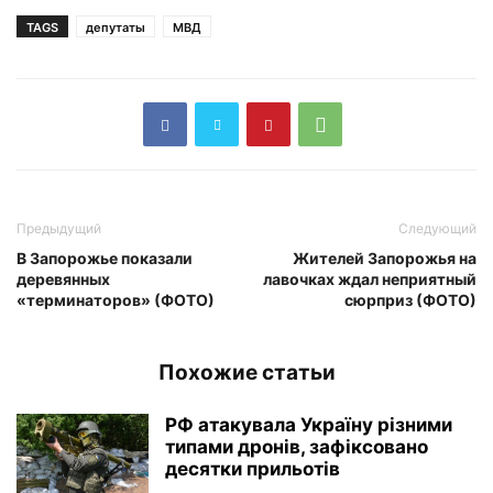
TAGS
депутаты
МВД
Предыдущий
Следующий
В Запорожье показали
Жителей Запорожья на
деревянных
лавочках ждал неприятный
«терминаторов» (ФОТО)
сюрприз (ФОТО)
Похожие статьи
РФ атакувала Україну різними
типами дронів, зафіксовано
десятки прильотів